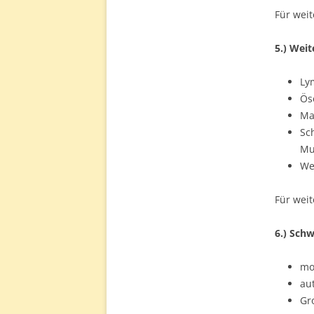
Für weit
5.) Wei
Ly
Ös
Ma
Sc
Mu
We
Für weit
6.) Sch
mo
au
Gr