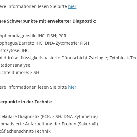
ere Informationen lesen Sie bitte
hier
.
tere Schwerpunkte mit erweiterter Diagnostik:
mphomdiagnostik: IHC; FISH; PCR
ophagus/Barrett: IHC; DNA-Zytometrie; FISH
stozytose: IHC
hilddrüse: flüssigkeitsbasierte Dünnschicht Zytologie; Zytoblock-Te
tationsanalyse
ichteiltumore: FISH
ere Informationen lesen Sie bitte
hier.
werpunkte in der Technik:
lekulare Diagnostik (PCR, FISH, DNA-Zytometrie)
tomatisierte Aufarbeitung der Proben (Sakura®)
oßflächenschnitt-Technik