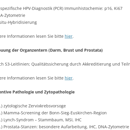
pspezifische HPV-Diagnostik (PCR) Immunhistochemie: p16, Ki67
A-Zytometrie
 situ-Hybridisierung
ere Informationen lesen Sie bitte
hier
.
reuung der Organzentern (Darm, Brust und Prostata)
ch S3-Leitlinien; Qualitätssicherung durch Akkreditierung und Te
ere Informationen lesen Sie bitte
hier
.
ventive Pathologie und Zytopathologie
1.) zytologische Zervixkrebsvorsoge
2.) Mamma-Screening der Bonn-Sieg-Euskirchen-Region
3.) Lynch-Syndrom – Stammbaum, MSI, IHC
4.) Prostata-Stanzen: besondere Aufarbeitung, IHC, DNA-Zytometrie