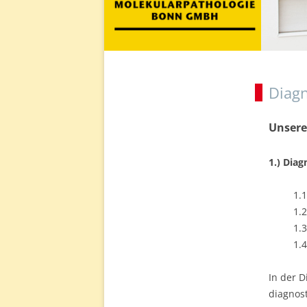
Diagn
Unsere
1.) Dia
1.1
1.2
1.3
1.
In der D
diagnos