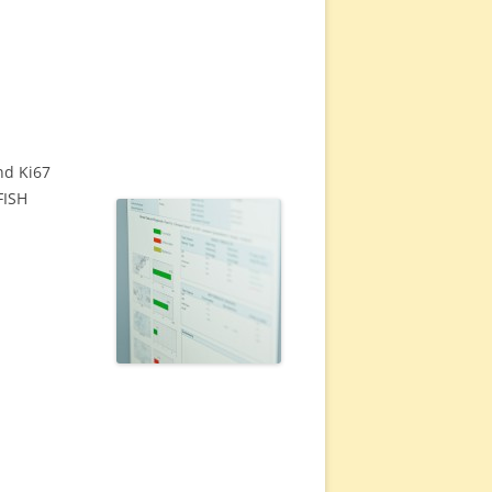
nd Ki67
FISH