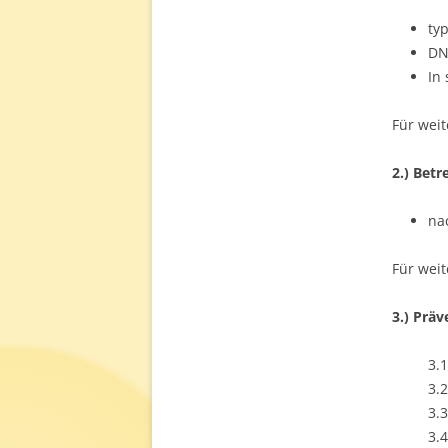
ty
DN
In
Für weit
2.) Bet
na
Für weit
3.) Prä
3.
3.
3.
3.