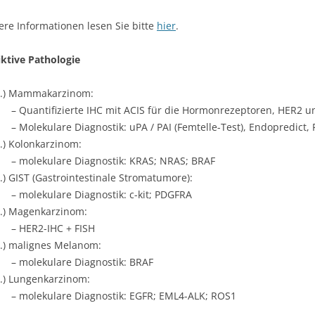
ere Informationen lesen Sie bitte
hier
.
iktive Pathologie
1.) Mammakarzinom:
– Quantifizierte IHC mit ACIS für die Hormonrezeptoren, HER2 u
– Molekulare Diagnostik: uPA / PAI (Femtelle-Test), Endopredict, 
2.) Kolonkarzinom:
– molekulare Diagnostik: KRAS; NRAS; BRAF
3.) GIST (Gastrointestinale Stromatumore):
– molekulare Diagnostik: c-kit; PDGFRA
4.) Magenkarzinom:
– HER2-IHC + FISH
5.) malignes Melanom:
– molekulare Diagnostik: BRAF
6.) Lungenkarzinom:
– molekulare Diagnostik: EGFR; EML4-ALK; ROS1